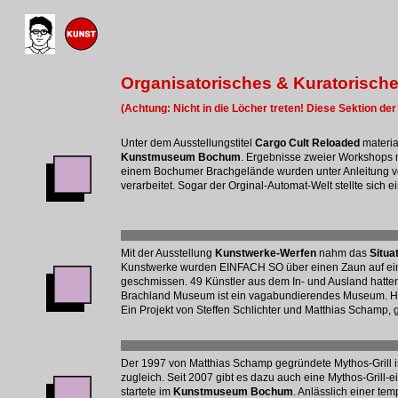
Organisatorisches & Kuratorisch
(Achtung: Nicht in die Löcher treten! Diese Sektion der
Unter dem Ausstellungstitel
Cargo Cult Reloaded
materia
Kunstmuseum Bochum
. Ergebnisse zweier Workshops 
einem Bochumer Brachgelände wurden unter Anleitung 
verarbeitet. Sogar der Orginal-Automat-Welt stellte sich 
Mit der Ausstellung
Kunstwerke-Werfen
nahm das
Situa
Kunstwerke wurden EINFACH SO über einen Zaun auf ein 
geschmissen. 49 Künstler aus dem In- und Ausland hatten
Brachland Museum ist ein vagabundierendes Museum. Heute
Ein Projekt von Steffen Schlichter und Matthias Schamp, 
Der 1997 von Matthias Schamp gegründete Mythos-Grill i
zugleich. Seit 2007 gibt es dazu auch eine Mythos-Grill
startete im
Kunstmuseum Bochum
. Anlässlich einer te