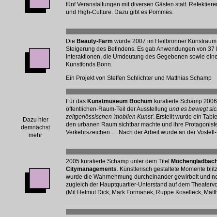
fünf Veranstaltungen mit diversen Gästen statt. Refektiere
und High-Culture. Dazu gibt es Pommes.
Die
Beauty-Farm
wurde 2007 im Heilbronner Kunstrau
Steigerung des Befindens. Es gab Anwendungen von 37 Kü
Interaktionen, die Umdeutung des Gegebenen sowie eine K
Kunstfonds Bonn.
Ein Projekt von Steffen Schlichter und Matthias Schamp
Für das
Kunstmuseum Bochum
kuratierte Schamp 200
öffentlichen-Raum-Teil der Ausstellung
und es bewegt sic
zeitgenössischen 'mobilen Kunst'
. Erstellt wurde ein Ta
Dazu hier
den urbanen Raum sichtbar machte und ihre Protagonisten
demnächst
Verkehrszeichen … Nach der Arbeit wurde an der Vostell-
mehr
2005 kuratierte Schamp unter dem Titel
Möchengladbac
Citymanagements
. Künstlerisch gestaltete Momente blitz
wurde die Wahrnehmung durcheinander gewirbelt und ne
zugleich der Hauptquartier-Unterstand auf dem Theatervor
(Mit Helmut Dick, Mark Formanek, Ruppe Koselleck, Mat