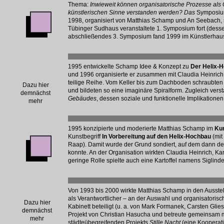
Thema:
Inwieweit können organisatorische Prozesse als 
künstlerischen Sinne verstanden werden? Das
Symposi
1998, organisiert von Matthias Schamp und An Seebach,
Tübinger Sudhaus veranstaltete 1. Symposium fort (dess
abschließendes 3. Symposium fand 1999 im Künstlerhaus
1995 entwickelte Schamp Idee & Konzept zu
Der Helix-H
und 1996 organisierte er zusammen mit Claudia Heinrich
teilige Reihe. Vom Keller bis zum Dachboden schraubten 
Dazu hier
und bildeten so eine imaginäre Spiralform. Zugleich vers
demnächst
Gebäudes
, dessen soziale und funktionelle Implikatione
mehr
1995 konzipierte und moderierte Matthias Schamp im
Ku
Kunstbegriff
In Vorbereitung auf den Helix-Hochbau
(mit
Raap). Damit wurde der Grund sondiert, auf dem dann der
konnte. An der Organisation wirkten Claudia Heinrich, K
geringe Rolle spielte auch eine Kartoffel namens Siglinde
Von 1993 bis 2000 wirkte Matthias Schamp in den Ausst
als Verantwortlicher – an der Auswahl und organisatorisc
Dazu hier
Kabinett beteiligt (u. a. von Mark Formanek, Carsten Gliese
demnächst
Projekt von Christian Hasucha und betreute gemeinsam 
mehr
städteübegreifenden Projekts
Stille Nacht
(eine Kooperat