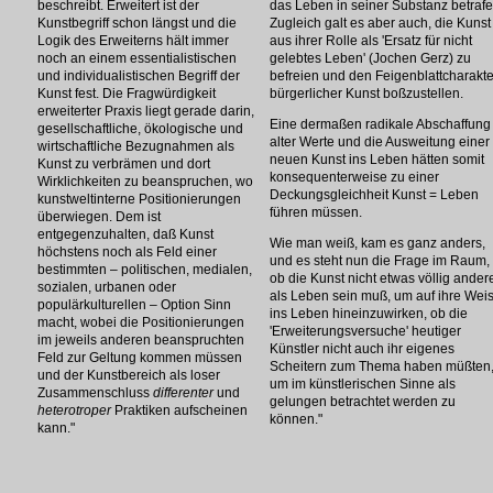
beschreibt. Erweitert ist der
das Leben in seiner Substanz betrafe
Kunstbegriff schon längst und die
Zugleich galt es aber auch, die Kunst
Logik des Erweiterns hält immer
aus ihrer Rolle als 'Ersatz für nicht
noch an einem essentialistischen
gelebtes Leben' (Jochen Gerz) zu
und individualistischen Begriff der
befreien und den Feigenblattcharakte
Kunst fest. Die Fragwürdigkeit
bürgerlicher Kunst boßzustellen.
erweiterter Praxis liegt gerade darin,
Eine dermaßen radikale Abschaffung
gesellschaftliche, ökologische und
alter Werte und die Ausweitung einer
wirtschaftliche Bezugnahmen als
neuen Kunst ins Leben hätten somit
Kunst zu verbrämen und dort
konsequenterweise zu einer
Wirklichkeiten zu beanspruchen, wo
Deckungsgleichheit Kunst = Leben
kunstweltinterne Positionierungen
führen müssen.
überwiegen. Dem ist
entgegenzuhalten, daß Kunst
Wie man weiß, kam es ganz anders,
höchstens noch als Feld einer
und es steht nun die Frage im Raum,
bestimmten – politischen, medialen,
ob die Kunst nicht etwas völlig ander
sozialen, urbanen oder
als Leben sein muß, um auf ihre Wei
populärkulturellen – Option Sinn
ins Leben hineinzuwirken, ob die
macht, wobei die Positionierungen
'Erweiterungsversuche' heutiger
im jeweils anderen beanspruchten
Künstler nicht auch ihr eigenes
Feld zur Geltung kommen müssen
Scheitern zum Thema haben müßten
und der Kunstbereich als loser
um im künstlerischen Sinne als
Zusammenschluss
differenter
und
gelungen betrachtet werden zu
heterotroper
Praktiken aufscheinen
können."
kann."