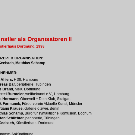
nstler als Organisatoren II
stlerhaus Dortmund, 1998
ZEPT & ORGANISATION:
Seebach, Matthias Schamp
LNEHMER:
 Ahlers,
F 38, Hamburg
reas Bär,
peripherie, Tübingen
s Brand,
MeX, Dortmund
istel Burmeier,
weltbekannt e.V., Hamburg
s Hermann,
Oberwelt + Dein Klub, Stuttgart
k Formanek,
Förderverein Aktuelle Kunst, Münster
fgang Krause,
Galerie o zwei, Berlin
thias Schamp,
Büro für syntaktische Konfusion, Bochum
fen Schlichter,
peripherie, Tübingen
Seebach,
Künstlerhaus Dortmund
gramm-Ankündigung: