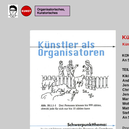
Kü
Kün
KON
An 
TEI
Kiki
And
Jen
Chr
Jen
Mar
Wol
Mat
Stef
An 
Pro