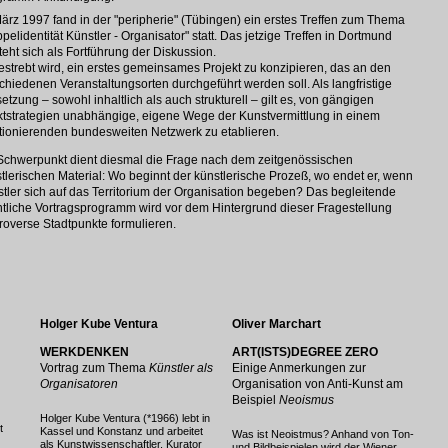
ärz 1997 fand in der "peripherie" (Tübingen) ein erstes Treffen zum Thema
pelidentität Künstler - Organisator" statt. Das jetzige Treffen in Dortmund
teht sich als Fortführung der Diskussion.
strebt wird, ein erstes gemeinsames Projekt zu konzipieren, das an den
chiedenen Veranstaltungsorten durchgeführt werden soll. Als langfristige
setzung – sowohl inhaltlich als auch strukturell – gilt es, von gängigen
tstrategien unabhängige, eigene Wege der Kunstvermittlung in einem
tionierenden bundesweiten Netzwerk zu etablieren.
Schwerpunkt dient diesmal die Frage nach dem zeitgenössischen
tlerischen Material: Wo beginnt der künstlerische Prozeß, wo endet er, wenn
tler sich auf das Territorium der Organisation begeben? Das begleitende
ntliche Vortragsprogramm wird vor dem Hintergrund dieser Fragestellung
roverse Stadtpunkte formulieren.
Holger Kube Ventura
Oliver Marchart
WERKDENKEN
ART(ISTS)DEGREE ZERO
Vortrag zum Thema
Künstler als
Einige Anmerkungen zur
Organisatoren
Organisation von Anti-Kunst am
Beispiel
Neoismus
Holger Kube Ventura (*1966) lebt in
t
Kassel und Konstanz und arbeitet
Was ist Neoistmus? Anhand von Ton-
als Kunstwissenschaftler, Kurator
und Bildbeispielen wird der Wiener