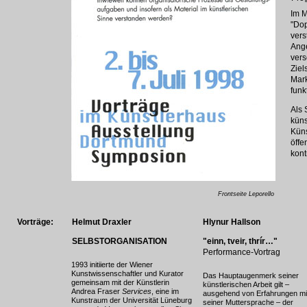
Im M
"Dop
vers
Ange
vers
Ziel
Mark
funk
Als 
küns
Küns
öffe
kont
Frontseite Leporello
Vorträge:
Helmut Draxler
Hlynur Hallson
SELBSTORGANISATION
"einn, tveir, thrír…"
Performance-Vortrag
1993 initiierte der Wiener
Kunstwissenschaftler und Kurator
Das Hauptaugenmerk seiner
gemeinsam mit der Künstlerin
künstlerischen Arbeit gilt –
Andrea Fraser
Services
, eine im
ausgehend von Erfahrungen mi
Kunstraum der Universität Lüneburg
seiner Muttersprache – der