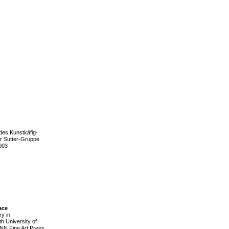
es Kunstkäfig-
r Sutter-Gruppe
003
ace
y in
th University of
NN Fine Art Press,