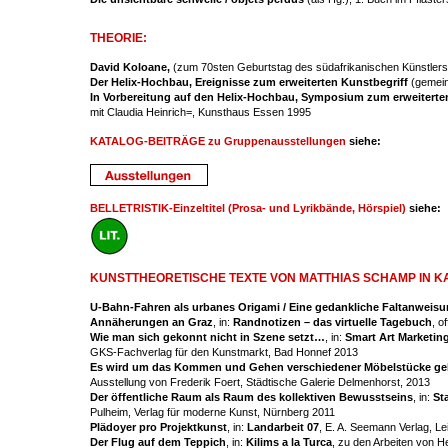
THEORIE:
David Koloane,
(zum 70sten Geburtstag des südafrikanischen Künstlers
Der Helix-Hochbau, Ereignisse zum erweiterten Kunstbegriff
(gemein
In Vorbereitung auf den Helix-Hochbau, Symposium zum erweiterte
mit Claudia Heinrich=, Kunsthaus Essen 1995
KATALOG-BEITRÄGE zu Gruppenausstellungen
siehe:
BELLETRISTIK-Einzeltitel (Prosa- und Lyrikbände, Hörspiel)
siehe:
KUNSTTHEORETISCHE TEXTE VON MATTHIAS SCHAMP IN KATA
U-Bahn-Fahren als urbanes Origami / Eine gedankliche Faltanweis
Annäherungen an Graz
, in:
Randnotizen – das virtuelle Tagebuch
, o
Wie man sich gekonnt nicht in Szene setzt…
, in:
Smart Art Marketin
GKS-Fachverlag für den Kunstmarkt, Bad Honnef 2013
Es wird um das Kommen und Gehen verschiedener Möbelstücke ge
Ausstellung von Frederik Foert, Städtische Galerie Delmenhorst, 2013
Der öffentliche Raum als Raum des kollektiven Bewusstseins
, in:
St
Pulheim, Verlag für moderne Kunst, Nürnberg 2011
Plädoyer pro Projektkunst
, in:
Landarbeit 07
, E. A. Seemann Verlag, Le
Der Flug auf dem Teppich
, in:
Kilims a la Turca
, zu den Arbeiten von