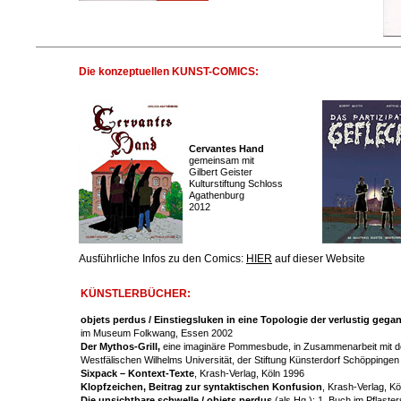
Die konzeptuellen KUNST-COMICS:
Cervantes Hand
gemeinsam mit
Gilbert Geister
Kulturstiftung Schloss
Agathenburg
2012
Ausführliche Infos zu den Comics:
HIER
auf dieser Website
KÜNSTLERBÜCHER:
objets perdus / Einstiegsluken in eine Topologie der verlustig geg
im Museum Folkwang, Essen 2002
Der Mythos-Grill,
eine imaginäre Pommesbude, in Zusammenarbeit mit d
Westfälischen Wilhelms Universität, der Stiftung Künsterdorf Schöppin
Sixpack – Kontext-Texte
, Krash-Verlag, Köln 1996
Klopfzeichen, Beitrag zur syntaktischen Konfusion
, Krash-Verlag, K
Die unsichtbare schwelle / objets perdus
(als Hg.); 1. Buch im Pflaste