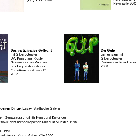
(Hg.), Essen 2001
Newcastle 200
Das partizipative Geflecht
Der Gulp
mit Gilbert Geister
gemeinsam mit
DA, Kunsthaus Kloster
Gilbert Geister
Gravenhorst im Rahmen
Dortmunder Kunstverei
des Projektstipendiums
2008
KunstKommunikation 11
2012
angenen Dinge
, Essay, Städtische Galerie
em Senatsausschuß für Kunst und Kultur der
gen sowie dem archäologischen Museum Münster, 1998
öln 1991
rsteinformat, Krash-Verlag, Köln 1990