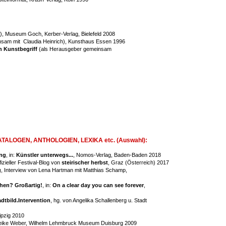
), Museum Goch, Kerber-Verlag, Bielefeld 2008
sam mit Claudia Heinrich), Kunsthaus Essen 1996
n Kunstbegriff
(als Herausgeber gemeinsam
LOGEN, ANTHOLOGIEN, LEXIKA etc. (Auswahl):
ung
, in:
Künstler unterwegs...
, Nomos-Verlag, Baden-Baden 2018
ffizieller Festival-Blog von
steirischer herbst
, Graz (Österreich) 2017
g
, Interview von Lena Hartman mit Matthias Schamp,
hen? Großartig!
, in:
On a clear day you can see forever
,
adtbild.Intervention
, hg. von Angelika Schallenberg u. Stadt
ipzig 2010
 Heike Weber, Wilhelm Lehmbruck Museum Duisburg 2009