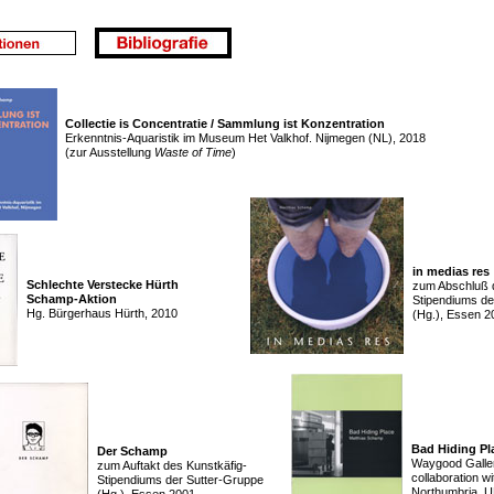
Collectie is Concentratie /
Sammlung ist Konzentration
Erkenntnis-Aquaristik im Museum Het Valkhof. Nijmegen (NL), 2018
(zur Ausstellung
Waste of Time
)
in medias res
Schlechte Verstecke Hürth
zum Abschluß d
Schamp-Aktion
Stipendiums de
Hg. Bürgerhaus Hürth, 2010
(Hg.), Essen 2
Bad Hiding Pl
Der Schamp
Waygood Galler
zum Auftakt des Kunstkäfig-
collaboration wi
Stipendiums der Sutter-Gruppe
Northumbria, U